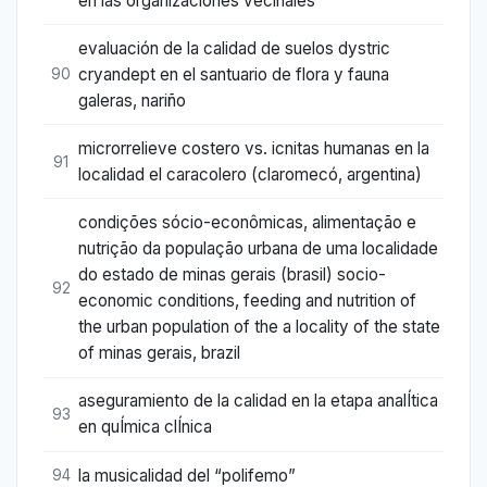
en las organizaciones vecinales
evaluación de la calidad de suelos dystric
cryandept en el santuario de flora y fauna
90
galeras, nariño
microrrelieve costero vs. icnitas humanas en la
91
localidad el caracolero (claromecó, argentina)
condições sócio-econômicas, alimentação e
nutrição da população urbana de uma localidade
do estado de minas gerais (brasil) socio-
92
economic conditions, feeding and nutrition of
the urban population of the a locality of the state
of minas gerais, brazil
aseguramiento de la calidad en la etapa analÍtica
93
en quÍmica clÍnica
la musicalidad del “polifemo”
94