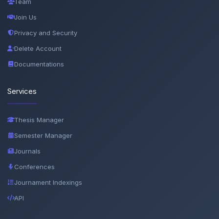
Team
Join Us
Privacy and Security
Delete Account
Documentations
Services
Thesis Manager
Semester Manager
Journals
Conferences
Journament Indexings
API