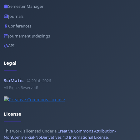
Semester Manager
Journals
Conferences
Journament Indexings
API
Legal
SciMatic
© 2014–2026
All Rights Reserved!
License
This work is licensed under a
Creative Commons Attribution-
NonCommercial-NoDerivatives 4.0 International License
.