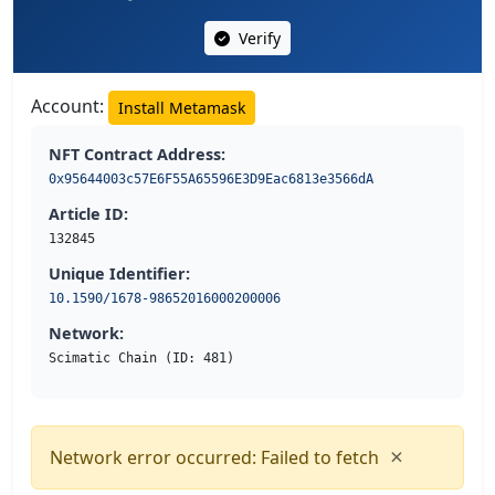
Verify
Account:
Install Metamask
NFT Contract Address:
0x95644003c57E6F55A65596E3D9Eac6813e3566dA
Article ID:
132845
Unique Identifier:
10.1590/1678-98652016000200006
Network:
Scimatic Chain (ID: 481)
×
Network error occurred: Failed to fetch