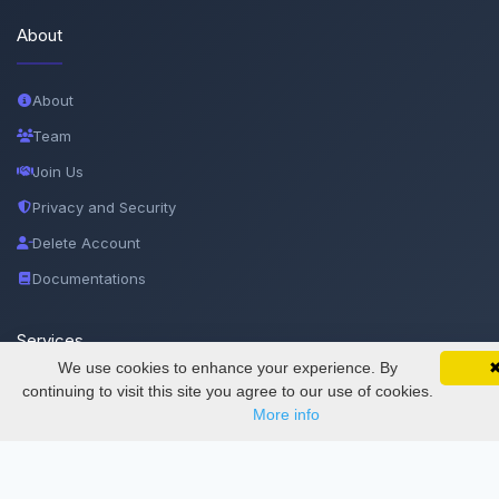
About
About
Team
Join Us
Privacy and Security
Delete Account
Documentations
Services
We use cookies to enhance your experience. By
SciMatic on Your Phone
Google 
Track your articles, view certificates, and stay
continuing to visit this site you agree to our use of cookies.
Thesis Manager
updated — anywhere, anytime.
More info
Semester Manager
Journals