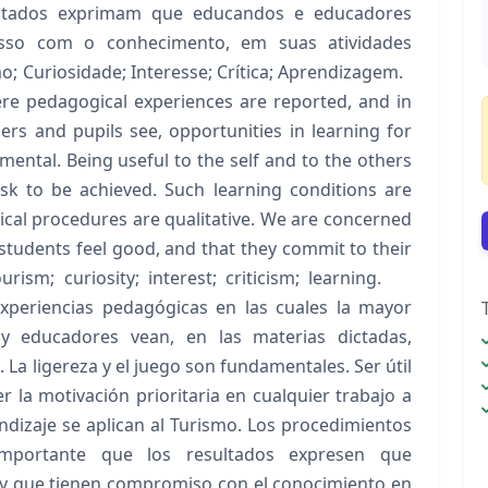
sultados exprimam que educandos e educadores
sso com o conhecimento, em suas atividades
 Curiosidade; Interesse; Crítica; Aprendizagem.
re pedagogical experiences are reported, and in
ers and pupils see, opportunities in learning for
mental. Being useful to the self and to the others
sk to be achieved. Such learning conditions are
cal procedures are qualitative. We are concerned
students feel good, and that they commit to their
rism; curiosity; interest; criticism; learning.
xperiencias pedagógicas en las cuales la mayor
 educadores vean, en las materias dictadas,
La ligereza y el juego son fundamentales. Ser útil
 la motivación prioritaria en cualquier trabajo a
ndizaje se aplican al Turismo. Los procedimientos
 importante que los resultados expresen que
 y que tienen compromiso con el conocimiento en