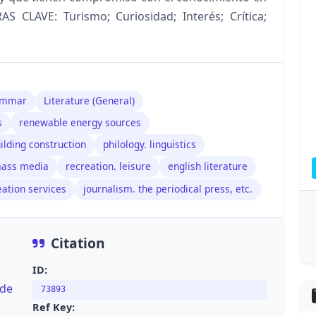
 CLAVE: Turismo; Curiosidad; Interés; Crítica;
rammar
Literature (General)
s
renewable energy sources
ilding construction
philology. linguistics
mass media
recreation. leisure
english literature
eation services
journalism. the periodical press, etc.
Citation
ID:
nde
73893
Ref Key: