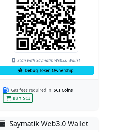
Scan with Saymatik Web3.0 Wallet
Debug Token Ownership
Gas fees required in
SCI Coins
BUY SCI
Saymatik Web3.0 Wallet