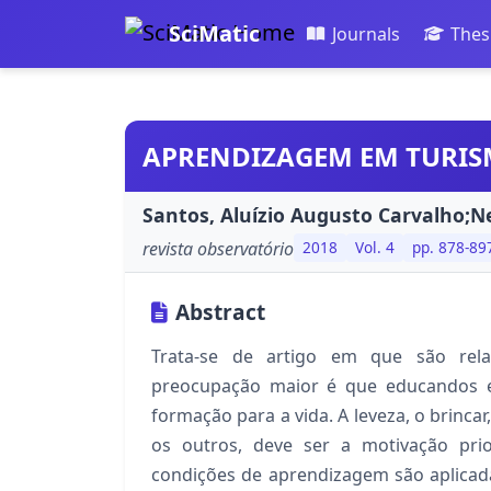
SciMatic
Journals
Thes
APRENDIZAGEM EM TURISM
Santos, Aluízio Augusto Carvalho;N
revista observatório
2018
Vol. 4
pp. 878-89
Abstract
Trata-se de artigo em que são rela
preocupação maior é que educandos 
formação para a vida. A leveza, o brincar
os outros, deve ser a motivação prio
condições de aprendizagem são aplica