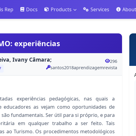
is Rep
Docs
Products
Services
Abou
O: experiências
eiva, Ivany Câmara;
296
santos2018aprendizagemrevista
7
tadas experiências pedagógicas, nas quais a
e educadores as vejam como oportunidades de
, são fundamentais. Ser útil para si próprio, e para
ritária em qualquer trabalho a ser feito. Tais
das ao Turismo. Os procedimentos metodológicos