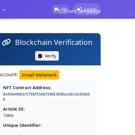
t
Login
EN
Blockchain Verification
Verify
Account:
Install Metamask
NFT Contract Address:
0x95644003c57E6F55A65596E3D9Eac6813e3566d
A
Article ID:
73893
Unique Identifier: