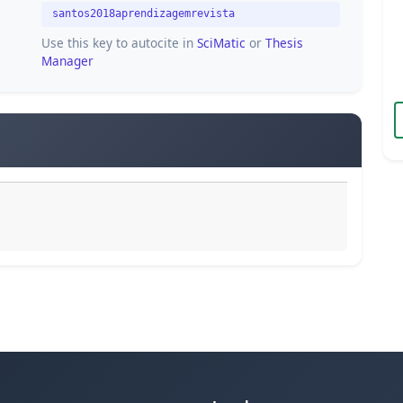
santos2018aprendizagemrevista
Use this key to autocite in
SciMatic
or
Thesis
Manager