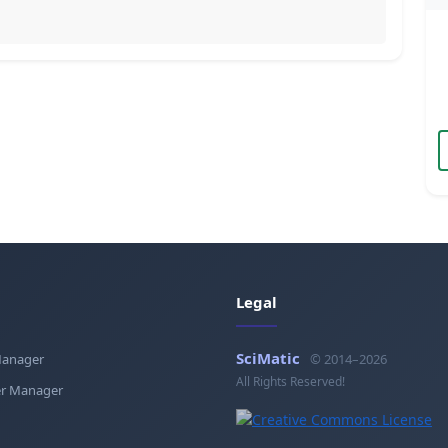
Legal
SciMatic
Manager
© 2014–2026
All Rights Reserved!
r Manager