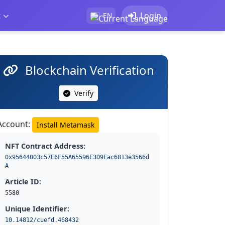
t
Login
EN
Blockchain Verification
Verify
Account:
Install Metamask
NFT Contract Address:
0x95644003c57E6F55A65596E3D9Eac6813e3566d
A
Article ID:
5580
Unique Identifier:
10.14812/cuefd.468432