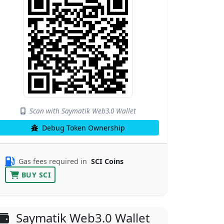
Scan with Saymatik Web3.0 Wallet
Debug Token Ownership
Gas fees required in
SCI Coins
BUY SCI
Saymatik Web3.0 Wallet