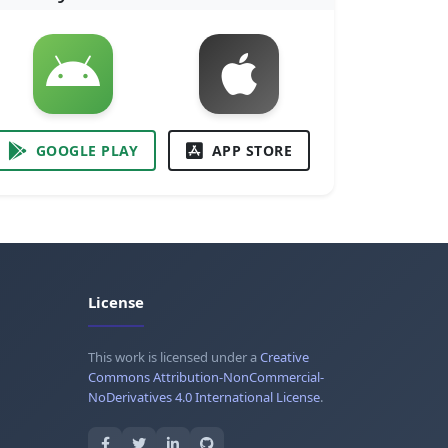
GOOGLE PLAY
APP STORE
License
This work is licensed under a
Creative
Commons Attribution-NonCommercial-
NoDerivatives 4.0 International License
.