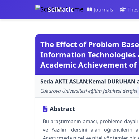
SciMatic
Journals
Thes
The Effect of Problem Bas
Information Technologies
Academic Achievement of 
Seda AKTI ASLAN;Kemal DURUHAN 
Çukurova Üniversitesi eğitim fakültesi dergisi
Abstract
Bu araştırmanın amacı, probleme dayalı ö
ve Yazılım dersini alan öğrencilerin a
Araştırmada nicel ve nitel yöntemler bir 