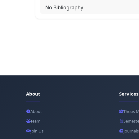
No Bibliography
About
Services
About
Thesis 
Team
Semeste
Join Us
Journals