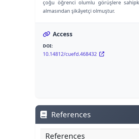
çoğu öğrenci olumlu görüşlere sahipk
almasından şikâyetçi olmuştur.
Access
DOI:
10.14812/cuefd.468432
References
References