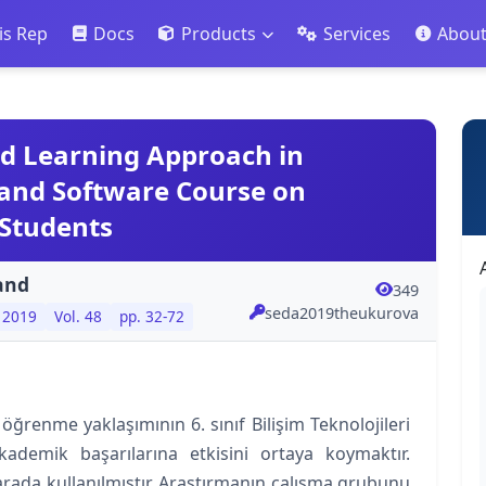
is Rep
Docs
Products
Services
Abou
ed Learning Approach in
 and Software Course on
Students
and
349
seda2019theukurova
2019
Vol. 48
pp. 32-72
ğrenme yaklaşımının 6. sınıf Bilişim Teknolojileri
kademik başarılarına etkisini ortaya koymaktır.
arada kullanılmıştır. Araştırmanın çalışma grubunu