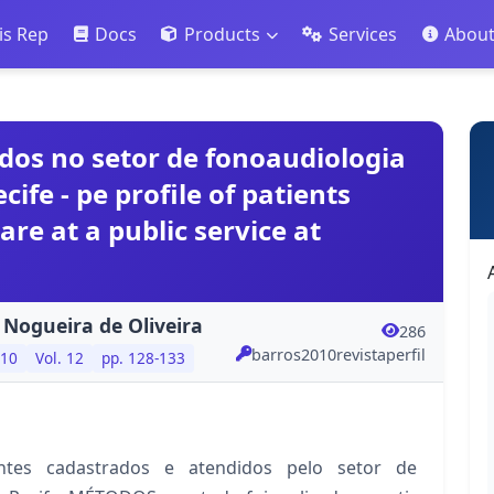
is Rep
Docs
Products
Services
Abou
idos no setor de fonoaudiologia
ife - pe profile of patients
re at a public service at
 Nogueira de Oliveira
286
barros2010revistaperfil
10
Vol. 12
pp. 128-133
entes cadastrados e atendidos pelo setor de