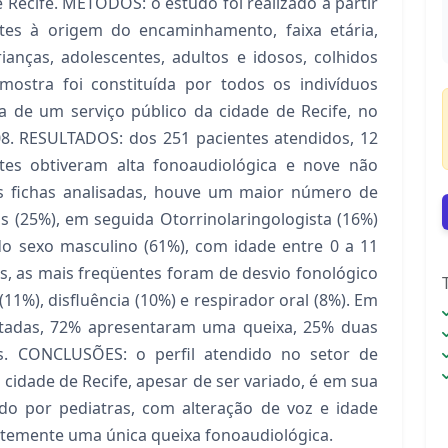
 Recife. MÉTODOS: o estudo foi realizado a partir
ntes à origem do encaminhamento, faixa etária,
ianças, adolescentes, adultos e idosos, colhidos
 amostra foi constituída por todos os indivíduos
a de um serviço público da cidade de Recife, no
08. RESULTADOS: dos 251 pacientes atendidos, 12
stes obtiveram alta fonoaudiológica e nove não
 fichas analisadas, houve um maior número de
 (25%), em seguida Otorrinolaringologista (16%)
 do sexo masculino (61%), com idade entre 0 a 11
s, as mais freqüentes foram de desvio fonológico
11%), disfluência (10%) e respirador oral (8%). Em
tadas, 72% apresentaram uma queixa, 25% duas
s. CONCLUSÕES: o perfil atendido no setor de
cidade de Recife, apesar de ser variado, é em sua
do por pediatras, com alteração de voz e idade
ntemente uma única queixa fonoaudiológica.