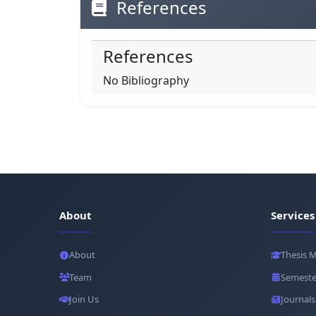
References
References
No Bibliography
About
Services
About
Thesis 
Team
Semeste
Join Us
Journals