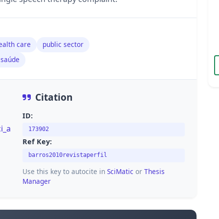
ealth care
public sector
 saúde
Citation
ID:
i_a
173902
Ref Key:
barros2010revistaperfil
Use this key to autocite in
SciMatic
or
Thesis
Manager