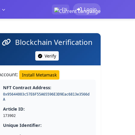
t
Login
EN
Blockchain Verification
Verify
Account:
Install Metamask
NFT Contract Address:
0x95644003c57E6F55A65596E3D9Eac6813e3566d
A
Article ID:
173902
Unique Identifier: