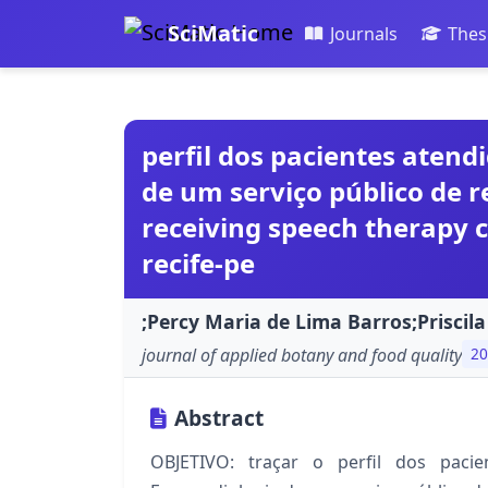
SciMatic
Journals
Thes
perfil dos pacientes atend
de um serviço público de rec
receiving speech therapy ca
recife-pe
;Percy Maria de Lima Barros;Priscila
journal of applied botany and food quality
20
Abstract
OBJETIVO: traçar o perfil dos paci