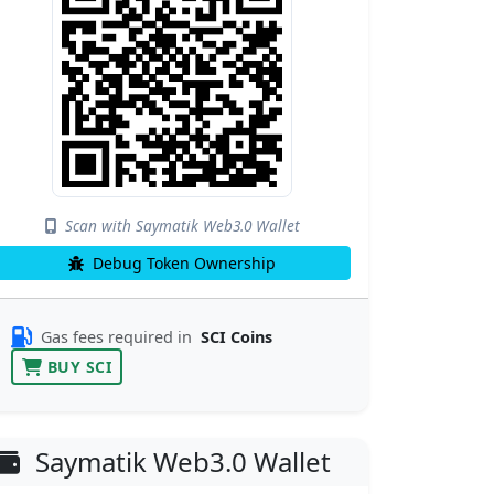
Scan with Saymatik Web3.0 Wallet
Debug Token Ownership
Gas fees required in
SCI Coins
BUY SCI
Saymatik Web3.0 Wallet