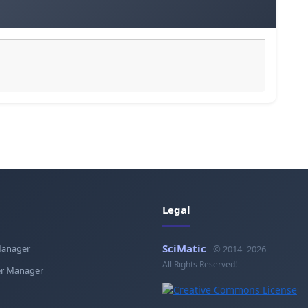
Legal
SciMatic
Manager
© 2014–2026
All Rights Reserved!
r Manager