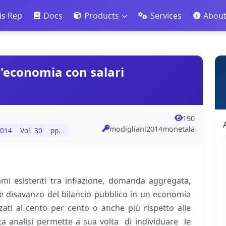
is Rep
Docs
Products
Services
Abou
n'economia con salari
190
modigliani2014monetala
014
Vol. 30
pp. -
egami esistenti tra inflazione, domanda aggregata,
e disavanzo del bilancio pubblico in un economia
zati al cento per cento o anche più rispetto alle
esta analisi permette a sua volta di individuare le