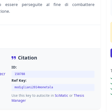
 essere perseguite al fine di combattere
zione.
Citation
ID:
ecr
158788
Ref Key:
modigliani2014monetala
Use this key to autocite in
SciMatic
or
Thesis
Manager