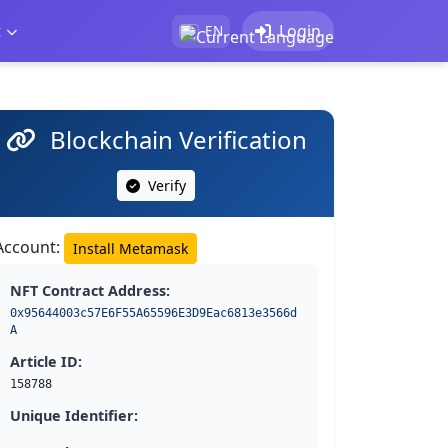
t
Login
EN
Blockchain Verification
Verify
Account:
Install Metamask
NFT Contract Address:
0x95644003c57E6F55A65596E3D9Eac6813e3566d
A
Article ID:
158788
Unique Identifier: