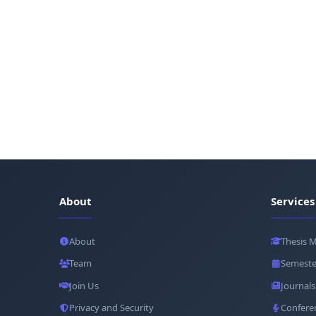
About
Services
About
Thesis 
Team
Semeste
Join Us
Journals
Privacy and Security
Confere