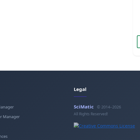
Legal
SciMatic
Manager
© 2014–2026
All Rights Reserved!
r Manager
nces