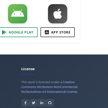
GOOGLE PLAY
APP STORE
License
This work is licensed under a
Creative
Commons Attribution-NonCommercial-
NoDerivatives 4.0 International License
.