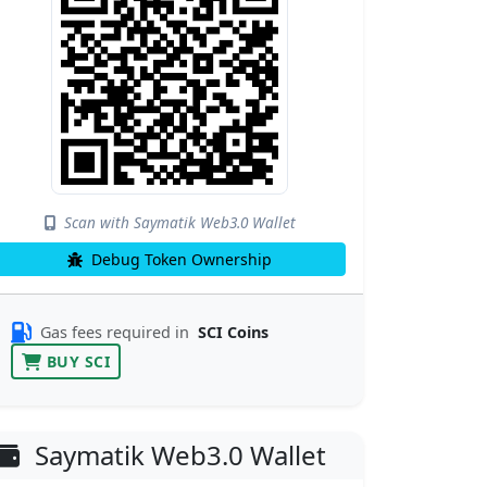
Scan with Saymatik Web3.0 Wallet
Debug Token Ownership
Gas fees required in
SCI Coins
BUY SCI
Saymatik Web3.0 Wallet