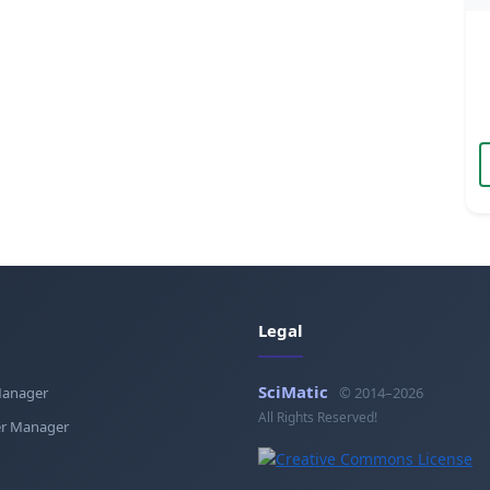
Legal
SciMatic
Manager
© 2014–2026
All Rights Reserved!
r Manager