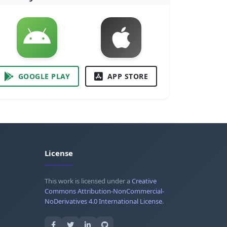
GOOGLE PLAY
APP STORE
License
This work is licensed under a
Creative
Commons Attribution-NonCommercial-
NoDerivatives 4.0 International License
.