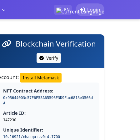
t
Login
EN
Blockchain Verification
Verify
Account:
Install Metamask
NFT Contract Address:
0x95644003c57E6F55A65596E3D9Eac6813e3566d
A
Article ID:
147230
Unique Identifier:
10.16921/chasqui.v0i4.1700