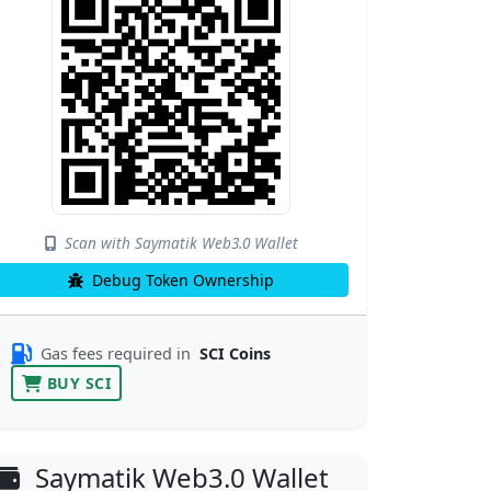
Scan with Saymatik Web3.0 Wallet
Debug Token Ownership
Gas fees required in
SCI Coins
BUY SCI
Saymatik Web3.0 Wallet