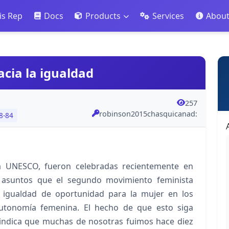
is Rep
Docs
Products
Services
Abou
cia la igualdad
257
robinson2015chasquicanad:
8-84
a UNESCO, fueron celebradas recientemente en
 asuntos que el segundo movimiento feminista
s: igualdad de oportunidad para la mujer en los
utonomía femenina. El hecho de que esto siga
indica que muchas de nosotras fuimos hace diez