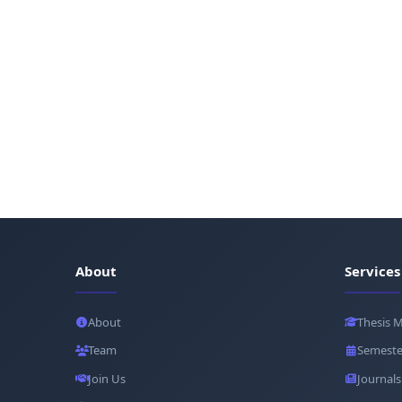
About
Services
About
Thesis 
Team
Semeste
Join Us
Journals