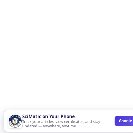
SciMatic on Your Phone
Google 
Track your articles, view certificates, and stay
updated — anywhere, anytime.