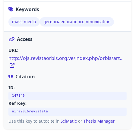
Keywords
mass media
gerenciaeducationcommunication
Access
URL:
http://ojs.revistaorbis.org.ve/index.php/orbis/art...
Citation
ID:
147149
Ref Key:
aira2016revistala
Use this key to autocite in
SciMatic
or
Thesis Manager