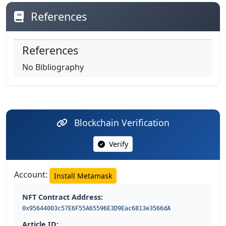
References
References
No Bibliography
Blockchain Verification
Verify
Account:
Install Metamask
NFT Contract Address:
0x95644003c57E6F55A65596E3D9Eac6813e3566dA
Article ID: