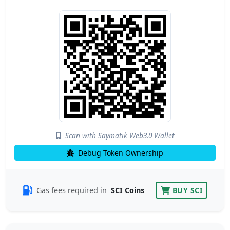
Scan with Saymatik Web3.0 Wallet
Debug Token Ownership
Gas fees required in
SCI Coins
BUY SCI