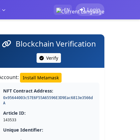
t
Login
EN
Blockchain Verification
Verify
Account:
Install Metamask
NFT Contract Address:
0x95644003c57E6F55A65596E3D9Eac6813e3566d
A
Article ID:
143533
Unique Identifier: