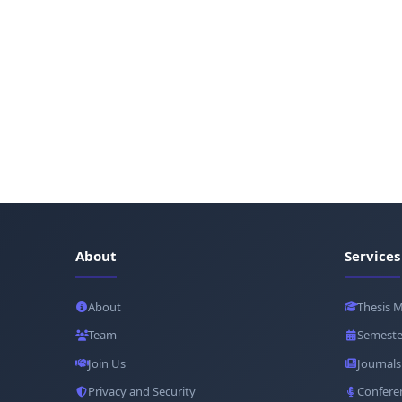
About
Services
About
Thesis 
Team
Semeste
Join Us
Journals
Privacy and Security
Confere