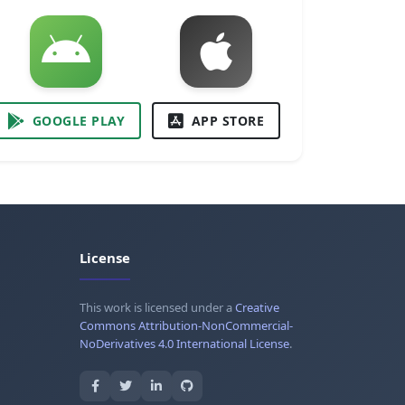
GOOGLE PLAY
APP STORE
License
This work is licensed under a
Creative
Commons Attribution-NonCommercial-
NoDerivatives 4.0 International License
.