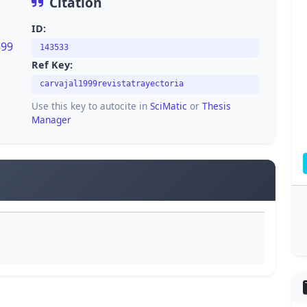
Citation
ID:
199
143533
Ref Key:
carvajal1999revistatrayectoria
Use this key to autocite in
SciMatic
or
Thesis
Manager