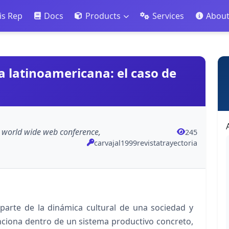
is Rep
Docs
Products
Services
Abou
la latinoamericana: el caso de
e world wide web conference,
245
carvajal1999revistatrayectoria
parte de la dinámica cultural de una sociedad y
nciona dentro de un sistema productivo concreto,