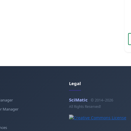
Legal
SciMatic
Manager
© 2014–2026
All Rights Reserved!
r Manager
nces