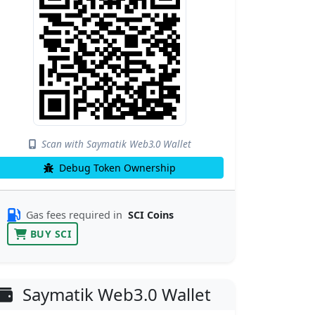
Scan with Saymatik Web3.0 Wallet
Debug Token Ownership
Gas fees required in
SCI Coins
BUY SCI
Saymatik Web3.0 Wallet