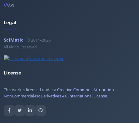
API
Legal
SciMatic
© 2014–2026
All Rights Reserved!
License
This work is licensed under a
Creative Commons Attribution-
NonCommercial-NoDerivatives 4.0 International License
.