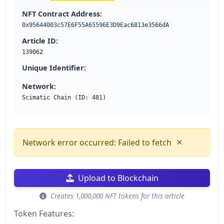
NFT Contract Address:
0x95644003c57E6F55A65596E3D9Eac6813e3566dA
Article ID:
139062
Unique Identifier:
Network:
Scimatic Chain (ID: 481)
×
Network error occurred: Failed to fetch
Upload to Blockchain
Creates 1,000,000 NFT tokens for this article
Token Features: