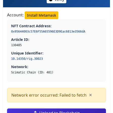
Account:
Install Metamask
NFT Contract Address:
0x95644003c57E6F55A65596E3D9Eac6813e3566dA
Article ID:
130485
Unique Identifier:
10.14350/rig.30023
Network:
Scimatic Chain (ID: 481)
×
Network error occurred: Failed to fetch