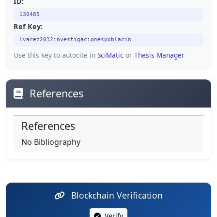
ID:
130485
Ref Key:
lvarez2012investigacionespoblacin
Use this key to autocite in
SciMatic
or
Thesis Manager
References
References
No Bibliography
Blockchain Verification
Verify