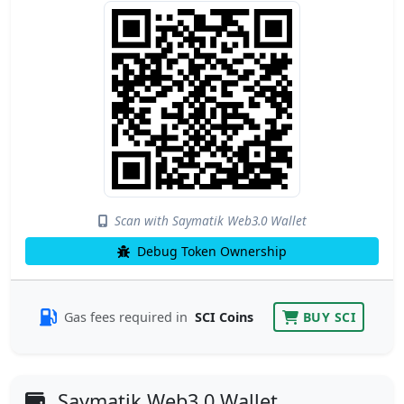
Scan with Saymatik Web3.0 Wallet
Debug Token Ownership
Gas fees required in
SCI Coins
BUY SCI
Saymatik Web3.0 Wallet