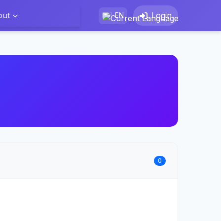
out
Login
EN
0