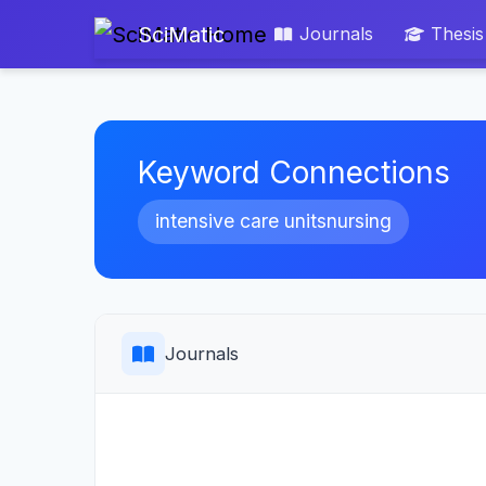
SciMatic
Journals
Thesis
Keyword Connections
intensive care unitsnursing
Journals