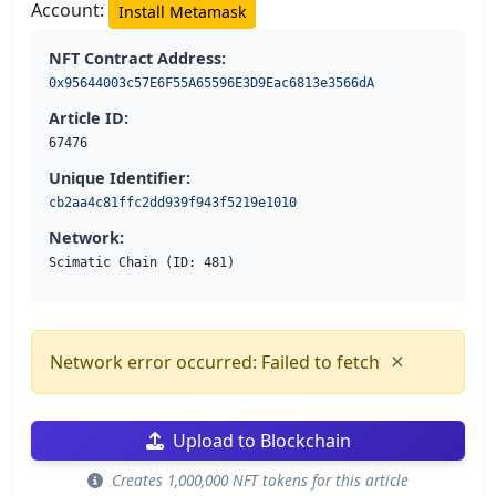
Account:
Install Metamask
NFT Contract Address:
0x95644003c57E6F55A65596E3D9Eac6813e3566dA
Article ID:
67476
Unique Identifier:
cb2aa4c81ffc2dd939f943f5219e1010
Network:
Scimatic Chain (ID: 481)
×
Network error occurred: Failed to fetch
Upload to Blockchain
Creates 1,000,000 NFT tokens for this article