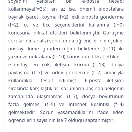
soyadını yansıtan bir e-posta hesabı
kullanmaya(f=25); en az ise, önemli e-postalara
bayrak işareti koyma (f=2), ekli e-posta gönderme
(f=2), cc ve bcc seçeneklerini kullanma (f=0)
konusuna dikkat ettikleri belirlenmiştir. Görüşme
sorularının analizi sonucunda öğrencilerin en çok e-
postayı kime göndereceğini belirleme (f=11) ile
yazım ve noktalama(f=10) konusuna dikkat ettikleri;
e-postayı en çok, iletişim kurma (f=13), dosya
paylaşma (f=7) ve ödev gönderme (f=7) amacıyla
kullandıkları tespit edilmiştir. E-posta iletişimi
sırasında karşılaştıkları sorunların başında belgenin
zamanında ulaşmaması (f=7), dosya boyutunun
fazla gelmesi (f=5) ve internet kesintisi (f=4)
gelmektedir. Sorun yaşamadıklarını ifade eden
öğrencilerin sayısının ise 7 olduğu saptanmıştır.