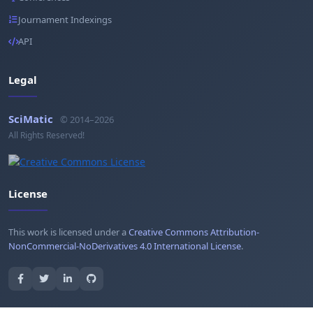
Journament Indexings
API
Legal
SciMatic
© 2014–2026
All Rights Reserved!
License
This work is licensed under a
Creative Commons Attribution-
NonCommercial-NoDerivatives 4.0 International License
.