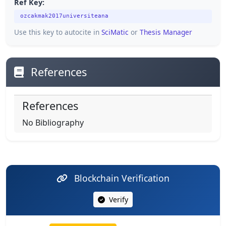
Ref Key:
ozcakmak2017universiteana
Use this key to autocite in
SciMatic
or
Thesis Manager
References
References
No Bibliography
Blockchain Verification
Verify