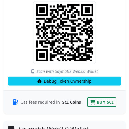
Scan with Saymatik Web3.0 Wallet
Debug Token Ownership
Gas fees required in
SCI Coins
BUY SCI
Saymatik Web3.0 Wallet