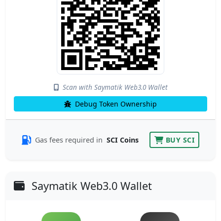
Scan with Saymatik Web3.0 Wallet
Debug Token Ownership
Gas fees required in
SCI Coins
BUY SCI
Saymatik Web3.0 Wallet