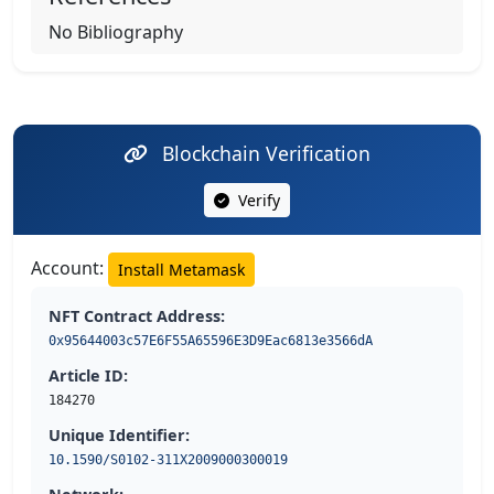
No Bibliography
Blockchain Verification
Verify
Account:
Install Metamask
NFT Contract Address:
0x95644003c57E6F55A65596E3D9Eac6813e3566dA
Article ID:
184270
Unique Identifier:
10.1590/S0102-311X2009000300019