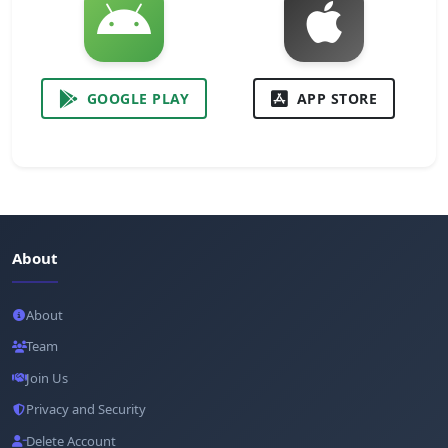
GOOGLE PLAY
APP STORE
About
About
Team
Join Us
Privacy and Security
Delete Account