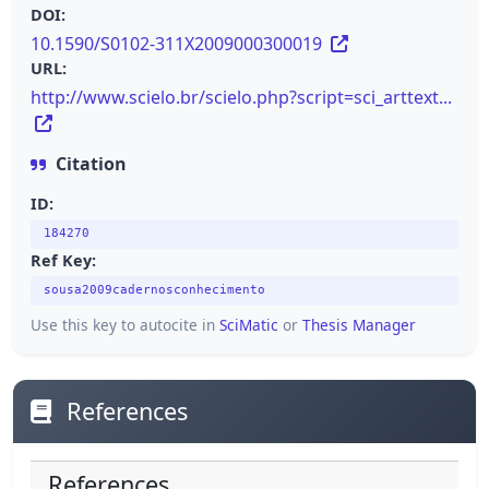
DOI:
10.1590/S0102-311X2009000300019
URL:
http://www.scielo.br/scielo.php?script=sci_arttext...
Citation
ID:
184270
Ref Key:
sousa2009cadernosconhecimento
Use this key to autocite in
SciMatic
or
Thesis Manager
References
References