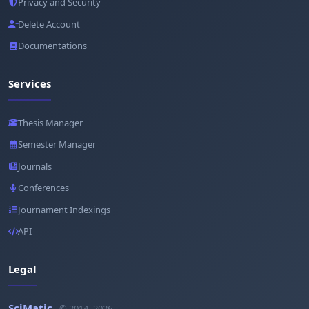
Privacy and Security
Delete Account
Documentations
Services
Thesis Manager
Semester Manager
Journals
Conferences
Journament Indexings
API
Legal
SciMatic
© 2014–2026