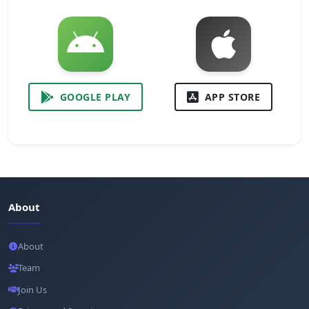
GOOGLE PLAY
APP STORE
About
About
Team
Join Us