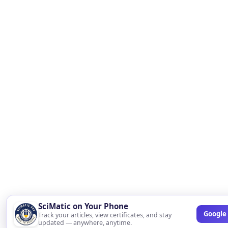
SciMatic on Your Phone
Google 
Track your articles, view certificates, and stay
updated — anywhere, anytime.