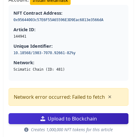
Install Metamask
NFT Contract Address:
0x95644003c57E6F55A65596E3D9Eac6813e3566dA
Article ID:
144941
Unique Identifier:
10.18568/1983-7070.92661-82%y
Network:
Scimatic Chain (ID: 481)
×
Network error occurred: Failed to fetch
Upload to Blockchain
Creates 1,000,000 NFT tokens for this article