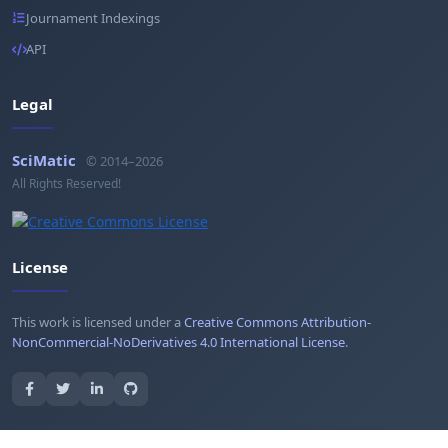
Journament Indexings
API
Legal
SciMatic
© 2014–2026
All Rights Reserved!
License
This work is licensed under a
Creative Commons Attribution-
NonCommercial-NoDerivatives 4.0 International License
.