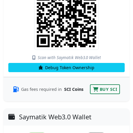
Scan with Saymatik Web3.0 Wallet
Debug Token Ownership
Gas fees required in
SCI Coins
BUY SCI
Saymatik Web3.0 Wallet