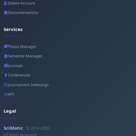
Delete Account
Documentations
Services
Thesis Manager
Semester Manager
Journals
Conferences
Journament Indexings
API
Legal
SciMatic
© 2014–2026
All Rights Reserved!