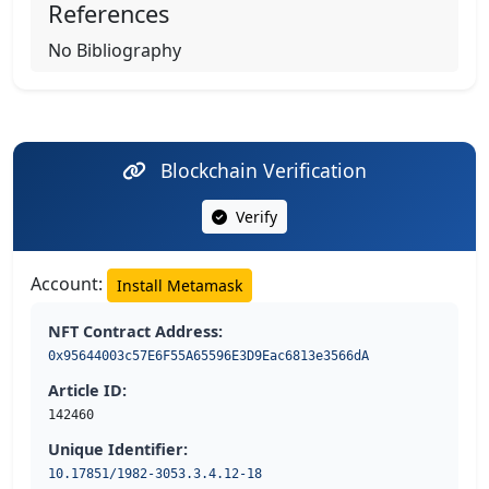
References
No Bibliography
Blockchain Verification
Verify
Account:
Install Metamask
NFT Contract Address:
0x95644003c57E6F55A65596E3D9Eac6813e3566dA
Article ID:
142460
Unique Identifier:
10.17851/1982-3053.3.4.12-18